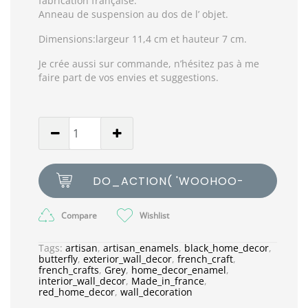
fabrication française.
Anneau de suspension au dos de l’ objet.
Dimensions:largeur 11,4 cm et hauteur 7 cm.
Je crée aussi sur commande, n’hésitez pas à me
faire part de vos envies et suggestions.
DO_ACTION( 'WOOHOO-
CART-ICON' );
Compare
Wishlist
Tags:
artisan
,
artisan_enamels
,
black_home_decor
,
butterfly
,
exterior_wall_decor
,
french_craft
,
french_crafts
,
Grey
,
home_decor_enamel
,
interior_wall_decor
,
Made_in_france
,
red_home_decor
,
wall_decoration