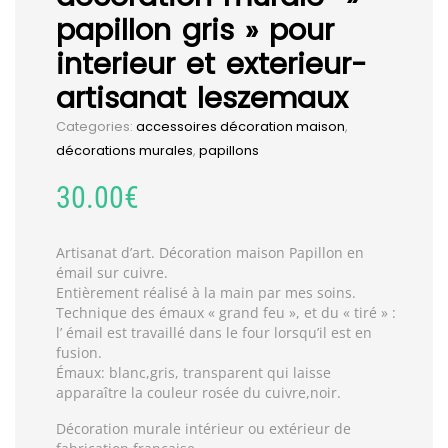
papillon gris » pour
interieur et exterieur-
artisanat leszemaux
Categories:
accessoires décoration maison
,
décorations murales
,
papillons
30.00
€
Artisanat d’art. Décoration maison Papillon en
émail sur cuivre.
Entièrement réalisé à la main par mes soins.
Technique des émaux « grand feu », et du « tiré » :
l’ émail est travaillé dans le four lorsqu’il est en
fusion.
Émaux: blanc,gris, transparent qui laisse
apparaître la couleur rosée du cuivre,noir.
Décoration murale intérieur ou extérieur de