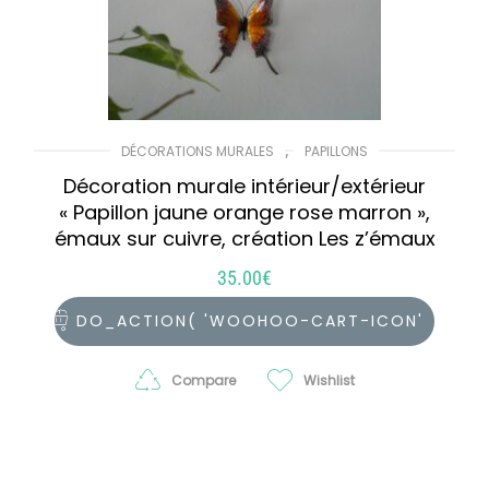
,
DÉCORATIONS MURALES
PAPILLONS
Décoration murale intérieur/extérieur
« Papillon jaune orange rose marron »,
émaux sur cuivre, création Les z’émaux
35.00
€
DO_ACTION( 'WOOHOO-CART-ICON'
);
Compare
Wishlist