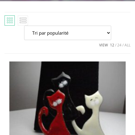
VIEW
12
24
ALL